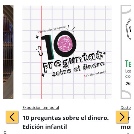
Exposición temporal
Destell
Previous
Nex
10 preguntas sobre el dinero.
Terr
Edición infantil
mone
cio