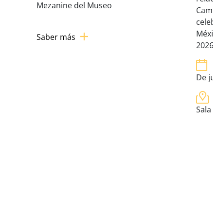
Mezanine del Museo
Campe
celeb
Méxic
Saber más
2026).
De ju
Sala 