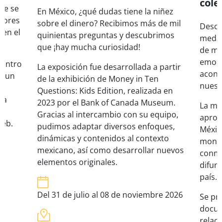
cole
de se
En México, ¿qué dudas tiene la niñez
lores
sobre el dinero? Recibimos más de mil
Descu
 en el
quinientas preguntas y descubrimos
medal
que ¡hay mucha curiosidad!
de me
emoci
centro
La exposición fue desarrollada a partir
acont
ne un
de la exhibición de Money in Ten
nuestr
Questions: Kids Edition, realizada en
la
2023 por el Bank of Canada Museum.
La mu
Gracias al intercambio con su equipo,
aprox
web.
pudimos adaptar diversos enfoques,
Méxic
dinámicas y contenidos al contexto
moned
mexicano, así como desarrollar nuevos
conme
elementos originales.
difund
país.
Del 31 de julio al 08 de noviembre 2026
Se pr
docum
relac